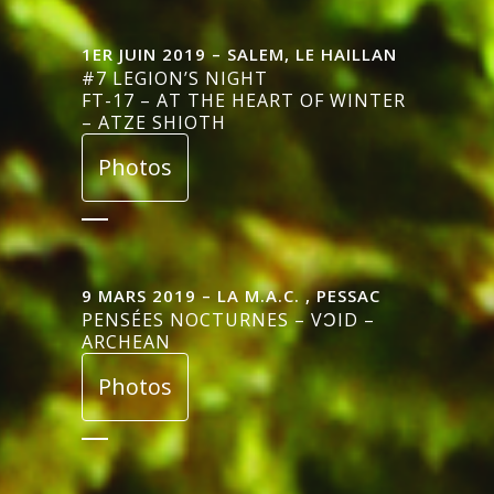
1ER JUIN 2019 – SALEM, LE HAILLAN
#7 LEGION’S NIGHT
FT-17 – AT THE HEART OF WINTER
– ATZE SHIOTH
Photos
9 MARS 2019 – LA M.A.C. , PESSAC
PENSÉES NOCTURNES – VƆID –
ARCHEAN
Photos